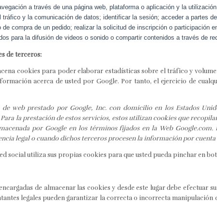
avegación a través de una página web, plataforma o aplicación y la utilización
l tráfico y la comunicación de datos; identificar la sesión; acceder a partes d
o de compra de un pedido; realizar la solicitud de inscripción o participación 
os para la difusión de videos o sonido o compartir contenidos a través de re
s de terceros:
ena cookies para poder elaborar estadísticas sobre el tráfico y volumen d
formación acerca de usted por Google. Por tanto, el ejercicio de cualq
co de web prestado por Google, Inc. con domicilio en los Estados Uni
ra la prestación de estos servicios, estos utilizan cookies que recopilan
almacenada por Google en los términos fijados en la Web Google.com. 
encia legal o cuando dichos terceros procesen la información por cuenta
d social utiliza sus propias cookies para que usted pueda pinchar en bot
ncargadas de almacenar las cookies y desde este lugar debe efectuar su
entantes legales pueden garantizar la correcta o incorrecta manipulación