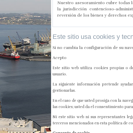
Nuestro asesoramiento cubre todas la
la jurisdicción contencioso-admini
reversión de los bienes y derechos e
Este sitio usa cookies y tec
Si no cambia la configuración de su nav
Acepto
Este sitio web utiliza cookies propias o 
usuario.
La siguiente información pretende ayudarl
gestionarlas.
En el caso de que usted prosiga con la naveg
las cookies; usted da el consentimiento par
Ni este sitio web ni sus representantes le
terceros mencionados en esta política de co