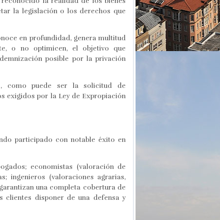
reconocido la realidad de los bienes
tar la legislación o los derechos que
onoce en profundidad, genera multitud
e, o no optimicen, el objetivo que
demnización posible por la privación
io, como puede ser la solicitud de
os exigidos por la Ley de Expropiación
do participado con notable éxito en
bogados; economistas (valoración de
s; ingenieros (valoraciones agrarias,
ue garantizan una completa cobertura de
s clientes disponer de una defensa y