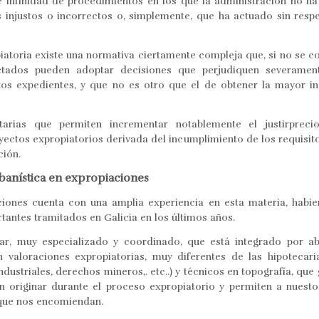
nfinidad de procedimientos en los que la administración no ha 
 injustos o incorrectos o, simplemente, que ha actuado sin respe
iatoria existe una normativa ciertamente compleja que, si no se c
ctados pueden adoptar decisiones que perjudiquen severament
os expedientes, y que no es otro que el de obtener la mayor in
tarias que permiten incrementar notablemente el justirprec
yectos expropiatorios derivada del incumplimiento de los requisit
ción.
rbanística en expropiaciones
ones cuenta con una amplia experiencia en esta materia, habien
tantes tramitados en Galicia en los últimos años.
r, muy especializado y coordinado, que está integrado por a
n valoraciones expropiatorias, muy diferentes de las hipotecaria
industriales, derechos mineros,. etc..) y técnicos en topografía, q
 originar durante el proceso expropiatorio y permiten a nuesto
 que nos encomiendan.