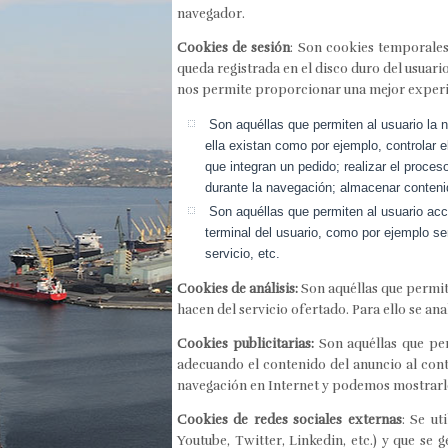
navegador.
Cookies de sesión
: Son cookies temporale
queda registrada en el disco duro del usuari
nos permite proporcionar una mejor experie
Son aquéllas que permiten al usuario la n
ella existan como por ejemplo, controlar e
que integran un pedido; realizar el proces
durante la navegación; almacenar contenid
Son aquéllas que permiten al usuario acced
terminal del usuario, como por ejemplo ser
servicio, etc.
Cookies de análisis:
Son aquéllas que permite
hacen del servicio ofertado. Para ello se an
Cookies publicitarias:
Son aquéllas que per
adecuando el contenido del anuncio al cont
navegación en Internet y podemos mostrarle
Cookies de redes sociales externas
: Se ut
Youtube, Twitter, Linkedin, etc.) y que se 