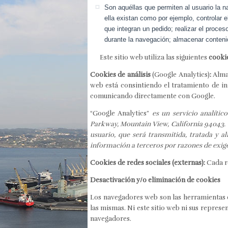
Son aquéllas que permiten al usuario la n
ella existan como por ejemplo, controlar e
que integran un pedido; realizar el proces
durante la navegación; almacenar contenid
Este sitio web utiliza las siguientes
cookie
Cookies de análisis
(Google Analytics)
:
Almac
web está consintiendo el tratamiento de in
comunicando directamente con Google.
“Google Analytics”
es un servicio analíti
Parkway, Mountain View, California 94043. Pa
usuario, que será transmitida, tratada y 
información a terceros por razones de exig
Cookies de redes sociales (externas):
Cada re
Desactivación y/o eliminación de cookies
Los navegadores web son las herramientas e
las mismas. Ni este sitio web ni sus repres
navegadores.