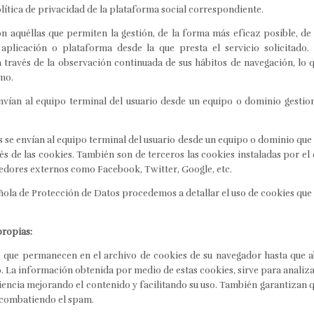
lítica de privacidad de la plataforma social correspondiente.
n aquéllas que permiten la gestión, de la forma más eficaz posible, de 
aplicación o plataforma desde la que presta el servicio solicitado
través de la observación continuada de sus hábitos de navegación, lo q
mo.
envían al equipo terminal del usuario desde un equipo o dominio gestio
 se envían al equipo terminal del usuario desde un equipo o dominio que n
vés de las cookies. También son de terceros las cookies instaladas por el
eedores externos como Facebook, Twitter, Google, etc.
ñola de Protección de Datos procedemos a detallar el uso de cookies que 
propias:
 que permanecen en el archivo de cookies de su navegador hasta que a
o. La información obtenida por medio de estas cookies, sirve para analizar 
ncia mejorando el contenido y facilitando su uso. También garantizan q
 combatiendo el spam.