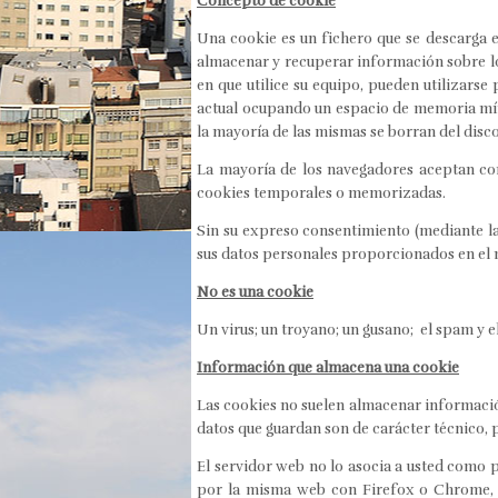
Concepto de cookie
Una cookie es un fichero que se descarga 
almacenar y recuperar información sobre lo
en que utilice su equipo, pueden utilizars
actual ocupando un espacio de memoria mín
la mayoría de las mismas se borran del disco
La mayoría de los navegadores aceptan com
cookies temporales o memorizadas.
Sin su expreso consentimiento (mediante l
sus datos personales proporcionados en el 
No es una cookie
Un virus; un troyano; un gusano; el spam y
Información que almacena una cookie
Las cookies no suelen almacenar informació
datos que guardan son de carácter técnico, 
El servidor web no lo asocia a usted como 
por la misma web con Firefox o Chrome, v