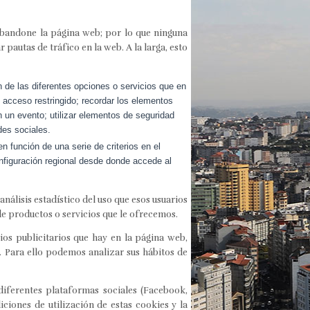
abandone la página web; por lo que ninguna
pautas de tráfico en la web. A la larga, esto
n de las diferentes opciones o servicios que en
e acceso restringido; recordar los elementos
en un evento; utilizar elementos de seguridad
des sociales.
n función de una serie de criterios en el
configuración regional desde donde accede al
nálisis estadístico del uso que esos usuarios
 de productos o servicios que le ofrecemos.
os publicitarios que hay en la página web,
. Para ello podemos analizar sus hábitos de
 diferentes plataformas sociales (Facebook,
iciones de utilización de estas cookies y la