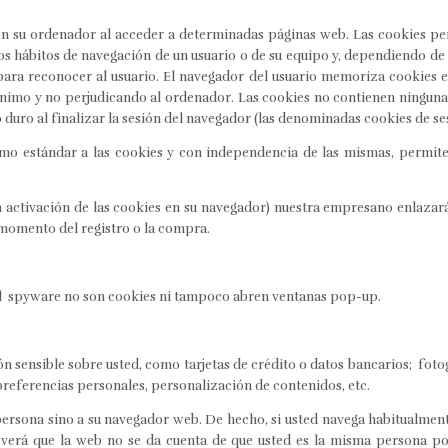
en su ordenador al acceder a determinadas páginas web. Las cookies per
s hábitos de navegación de un usuario o de su equipo y, dependiendo de
e para reconocer al usuario. El navegador del usuario memoriza cookies e
imo y no perjudicando al ordenador. Las cookies no contienen ninguna 
 duro al finalizar la sesión del navegador (las denominadas cookies de se
o estándar a las cookies y con independencia de las mismas, permiten
a activación de las cookies en su navegador) nuestra empresano enlazar
momento del registro o la compra.
 el spyware no son cookies ni tampoco abren ventanas pop-up.
n sensible sobre usted, como tarjetas de crédito o datos bancarios; foto
preferencias personales, personalización de contenidos, etc.
persona sino a su navegador web. De hecho, si usted navega habitualmen
erá que la web no se da cuenta de que usted es la misma persona por