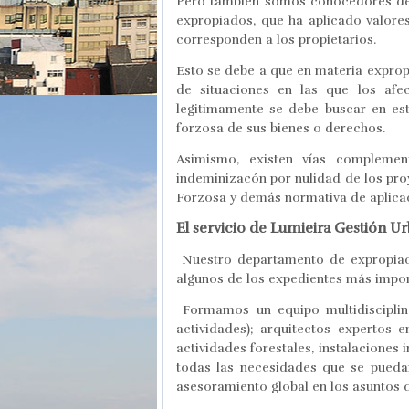
Pero también somos conocedores de i
expropiados, que ha aplicado valores
corresponden a los propietarios.
Esto se debe a que en materia exprop
de situaciones en las que los afe
legitimamente se debe buscar en est
forzosa de sus bienes o derechos.
Asimismo, existen vías complemen
indeminizacón por nulidad de los pro
Forzosa y demás normativa de aplica
El servicio de Lumieira Gestión U
Nuestro departamento de expropiaci
algunos de los expedientes más impor
Formamos un equipo multidisciplina
actividades); arquitectos expertos e
actividades forestales, instalaciones 
todas las necesidades que se puedan
asesoramiento global en los asuntos